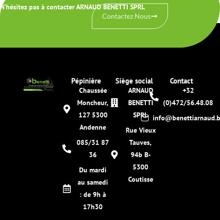
N’hésitez pas à contacter ARNAUD BENETTI SPRL
Contactez Nous
Pépinière
Siège social
Contact
Chaussée
ARNAUD
+32
Moncheur,
BENETTI
(0)472/56.48.08
127 5300
SPRL
info@benettiarnaud.
Andenne
Rue Vieux
085/31 87
Tauves,
36
94b B-
5300
Du mardi
Coutisse
au samedi
: de 9h à
17h30