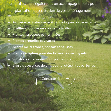
de plantes, mais également un accompagnement pour
leur plantation et l’entretien de vos aménagements.
Arbres et arbustes décoratifs
: caduques ou persistants
Fruitiers
pour vergers ou petits jardins
Plantes herbacées et graminées
Plantes annuelles et vivaces
Arbres multi-troncs, bonsaïs et palissés
Plantes adaptées pour des brise-vues verdoyants
Substrats et terreaux
pour plantations
Engrais et écorces de pins
pour protéger vos parterres
Contactez Nous