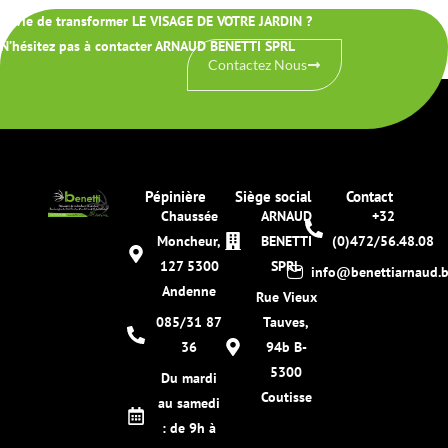
Envie de transformer LE VISAGE DE VOTRE JARDIN ?
N’hésitez pas à contacter ARNAUD BENETTI SPRL
Contactez Nous
Pépinière
Siège social
Contact
Chaussée
ARNAUD
+32
Moncheur,
BENETTI
(0)472/56.48.08
127 5300
SPRL
info@benettiarnaud.
Andenne
Rue Vieux
085/31 87
Tauves,
36
94b B-
5300
Du mardi
Coutisse
au samedi
: de 9h à