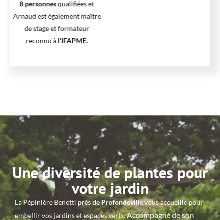
8 personnes
qualifiées et
Arnaud est également maître
de stage et formateur
reconnu à
l’IFAPME.
Une diversité de plantes pour
votre jardin
La Pépinière Benetti
près de Profondeville
vous accueille pour
Accompagné de son
embellir vos jardins et espaces verts.