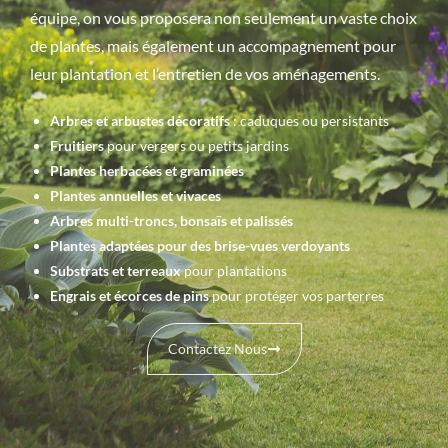
équipe, on vous proposera non seulement un vaste choix
de plantes, mais également un accompagnement pour
leur plantation et l’entretien de vos aménagements.
Arbres et arbustes décoratifs
: caduques ou persistants
Fruitiers
pour vergers ou petits jardins
Plantes herbacées et graminées
Plantes annuelles et vivaces
Arbres multi-troncs, bonsaïs et palissés
Plantes adaptées pour des brise-vues verdoyants
Substrats et terreaux
pour plantations
Engrais et écorces de pins
pour protéger vos parterres
Contactez Nous