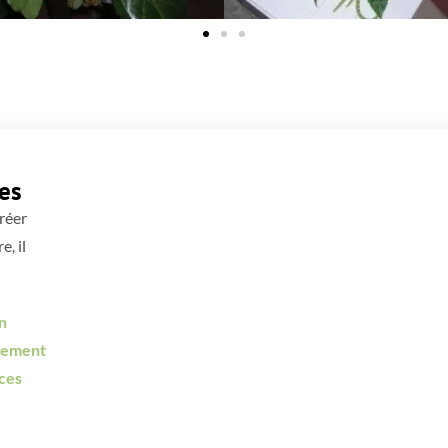
ces
e vos projets pour créer
-delà de sa pépinière, il
nent dans la
création
sthétiques,
l’
aménagement
s, la
création de pièces
des.