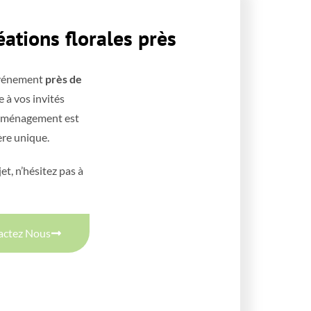
éations florales près
quet ou tout autre événement
près de
’élégance et de rêve à vos invités
ur mesure
. Chaque aménagement est
t créer une atmosphère unique.
scuter de votre projet, n’hésitez pas à
actez Nous